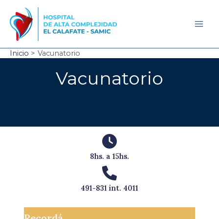
Ir
al
contenido
Mai
Men
Inicio
Vacunatorio
Vacunatorio
8hs. a 15hs.
491-831 int. 4011
Recordá