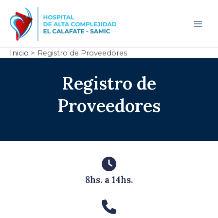
Ir
al
contenido
Mai
Men
Inicio
Registro de Proveedores
Registro de
Proveedores
8hs. a 14hs.