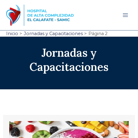
Ir
al
contenido
Mai
Men
Inicio
Jornadas y Capacitaciones
Página 2
Jornadas y
Capacitaciones